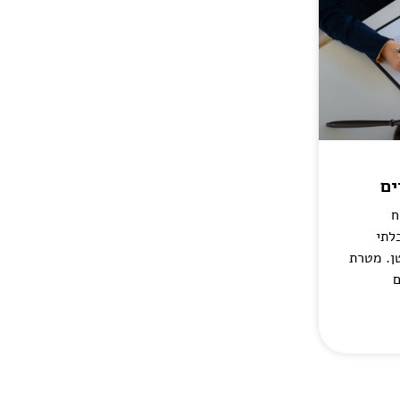
ים
ח
לתי
ן. מטרת
ם