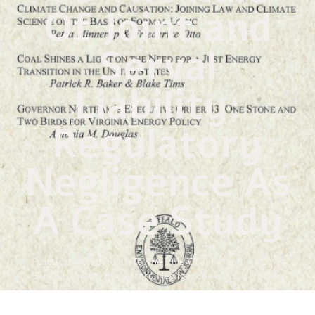
Of Joint and
Serval
Liability:
Regulatory
Negligence As
A Case Study
דף הבית
»
Practical Alternatives To The Rule Of Joint and
Serval Liability: Regulatory Negligence As A Case Study