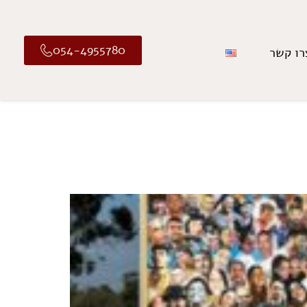
054-4955780
רו קשר