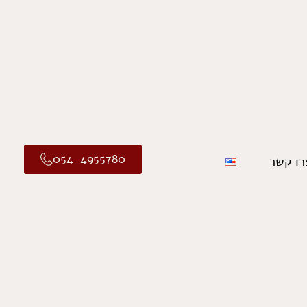
054-4955780
רו קשר