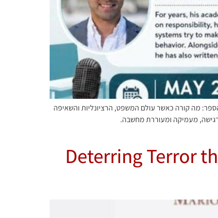
הלך השיחה דיברתי על הרעיון העומד במרכז הספר: מה קורה כאשר עולם המשפט, הרציונליות והשאיפה
 רגישה, מעמיקה ומעוררת מחשבה.
Deterring Terror t