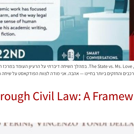
אני שמח לשתף ריאיון פודקאסט שבו שוחחתי על הרומן שלי, The State vs. Ms. Love. במ
רכבים והחזקים ביותר בחיינו — אהבה. אני מודה לצוות הפודקאסט על שיחה
hrough Civil Law: A Framewo